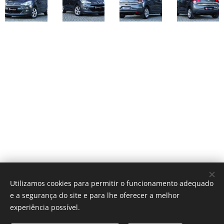
Utilizamos cookies para permitir o funcionamento adequado
e a segurança do site e para lhe oferecer a melhor
experiência possível.
Alameda António Sérgio 69, Loja2, Centro Comercial Torre das
Flores, 2795-024 Linda-a-Velha, Oeiras.