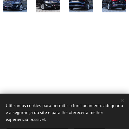
Utilizamos cookies para permitir o funcionamento adequado
e a segurança do site e para lhe oferecer a melhor
experiência possível.
Alameda António Sérgio 69, Loja2, Centro Comercial Torre das
Flores, 2795-024 Linda-a-Velha, Oeiras.